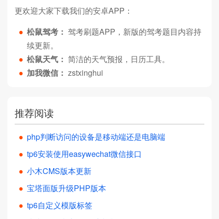
更欢迎大家下载我们的安卓APP：
●
松鼠驾考：
驾考刷题APP，新版的驾考题目内容持
续更新。
●
松鼠天气：
简洁的天气预报，日历工具。
●
加我微信：
zstxinghui
推荐阅读
●
php判断访问的设备是移动端还是电脑端
●
tp6安装使用easywechat微信接口
●
小木CMS版本更新
●
宝塔面版升级PHP版本
●
tp6自定义模版标签