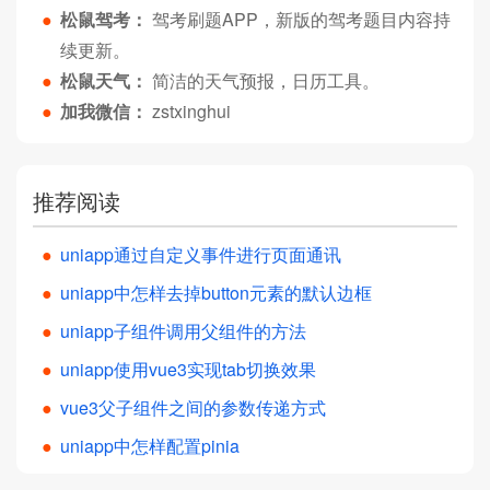
●
松鼠驾考：
驾考刷题APP，新版的驾考题目内容持
续更新。
●
松鼠天气：
简洁的天气预报，日历工具。
●
加我微信：
zstxinghui
推荐阅读
●
uniapp通过自定义事件进行页面通讯
●
uniapp中怎样去掉button元素的默认边框
●
uniapp子组件调用父组件的方法
●
uniapp使用vue3实现tab切换效果
●
vue3父子组件之间的参数传递方式
●
uniapp中怎样配置pinia