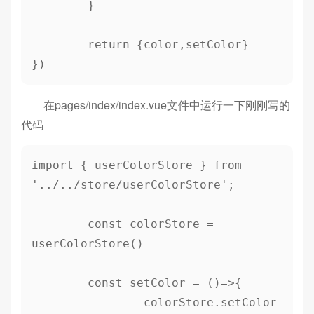
	}

	return {color,setColor}

在pages/index/index.vue文件中运行一下刚刚写的
代码
import { userColorStore } from 
'../../store/userColorStore';

	const colorStore = 
userColorStore()

	const setColor = ()=>{

		colorStore.setColor