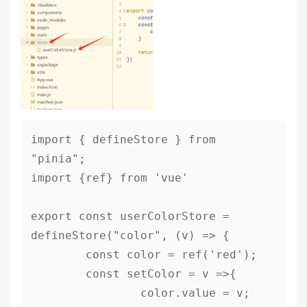
import { defineStore } from 
"pinia";

import {ref} from 'vue'

export const userColorStore = 
defineStore("color", (v) => {

	const color = ref('red');

	const setColor = v =>{

		color.value = v;
