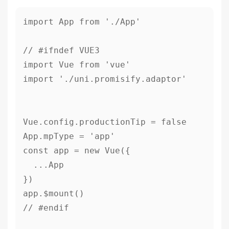
import App from './App'

// #ifndef VUE3

import Vue from 'vue'

import './uni.promisify.adaptor'

Vue.config.productionTip = false

App.mpType = 'app'

const app = new Vue({

  ...App

})

app.$mount()

// #endif
