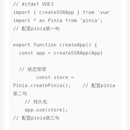
// #ifdef VUE3

import { createSSRApp } from 'vue'

import * as Pinia from 'pinia';       
// 配置pinia第一句

export function createApp() {

  const app = createSSRApp(App)

  // 状态管理

	const store = 
Pinia.createPinia();	// 配置pinia
第二句

    // 持久化

    app.use(store);						
// 配置pinia第三句
