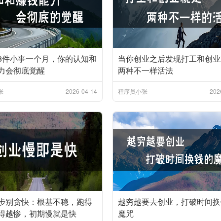
8件小事一个月，你的认知和
当你创业之后发现打工和创业
力会彻底觉醒
两种不一样活法
张
2026-04-14
程序员小张
202
步别贪快：根基不稳，跑得
越穷越要去创业，打破时间换
得越惨，初期慢就是快
魔咒