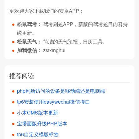
更欢迎大家下载我们的安卓APP：
●
松鼠驾考：
驾考刷题APP，新版的驾考题目内容持
续更新。
●
松鼠天气：
简洁的天气预报，日历工具。
●
加我微信：
zstxinghui
推荐阅读
●
php判断访问的设备是移动端还是电脑端
●
tp6安装使用easywechat微信接口
●
小木CMS版本更新
●
宝塔面版升级PHP版本
●
tp6自定义模版标签