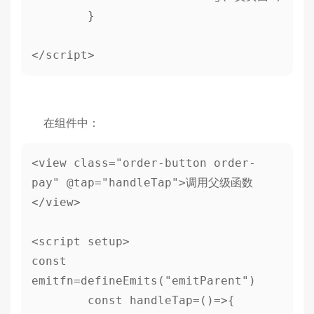
	}

</script>
在组件中：
<view class="order-button order-
pay" @tap="handleTap">调用父级函数
</view>

<script setup>

const 
emitfn=defineEmits("emitParent")

	const handleTap=()=>{
